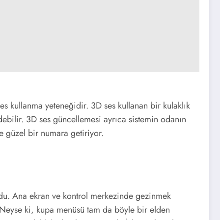
s kullanma yeteneğidir. 3D ses kullanan bir kulaklık
debilir. 3D ses güncellemesi ayrıca sistemin odanın
e güzel bir numara getiriyor.
oldu. Ana ekran ve kontrol merkezinde gezinmek
. Neyse ki, kupa menüsü tam da böyle bir elden