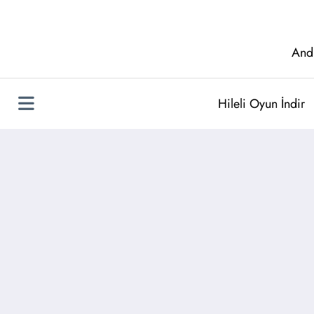
İçeriğe
atla
And
Hileli Oyun İndir