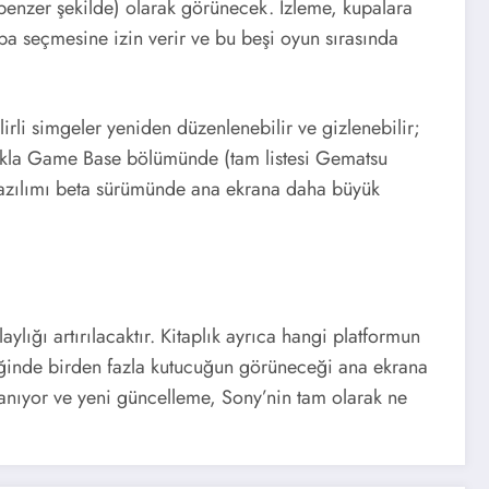
ne benzer şekilde) olarak görünecek. İzleme, kupalara
pa seçmesine izin verir ve bu beşi oyun sırasında
irli simgeler yeniden düzenlenebilir ve gizlenebilir;
ukla Game Base bölümünde (tam listesi Gematsu
5 yazılımı beta sürümünde ana ekrana daha büyük
ığı artırılacaktır. Kitaplık ayrıca hangi platformun
diğinde birden fazla kutucuğun görüneceği ana ekrana
zlanıyor ve yeni güncelleme, Sony’nin tam olarak ne