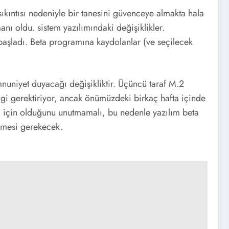
kıntısı nedeniyle bir tanesini güvenceye almakta hala
ı oldu. sistem yazılımındaki değişiklikler.
başladı. Beta programına kaydolanlar (ve seçilecek
uniyet duyacağı değişikliktir. Üçüncü taraf M.2
lgi gerektiriyor, ancak önümüzdeki birkaç hafta içinde
rı için olduğunu unutmamalı, bu nedenle yazılım beta
emesi gerekecek.