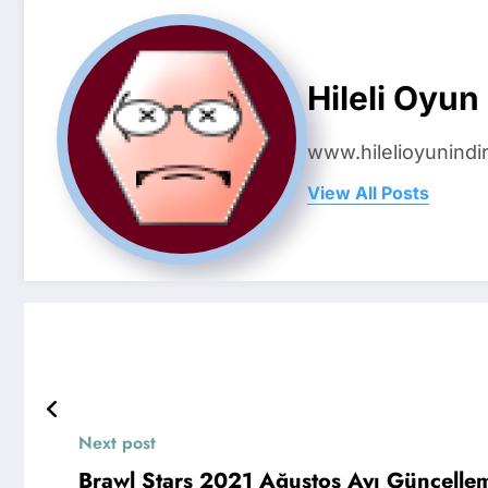
Hileli Oyun 
www.hilelioyunindir
View All Posts
Next post
Brawl Stars 2021 Ağustos Ayı Güncelle