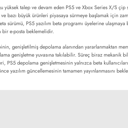
oğu yüksek talep ve devam eden PS5 ve Xbox Series X/S çip sı
 ve bazı büyük ürünleri piyasaya sürmeye başlamak için zaman
beta sürümü, PS5 yazılım beta programı üyelerine ulaşmaya 
 bir e-posta beklemelidir.
binin, genişletilmiş depolama alanından yararlanmaktan memn
lama genişletme yuvasına takılabilir. Süreç biraz mekanik bi
leri, PS5 depolama genişletmesinin yalnızca beta kullanıcıla
nce yazılım güncellemesinin tamamen yayınlanmasını bekl