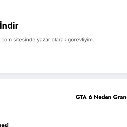
İndir
.com sitesinde yazar olarak görevliyim.
GTA 6 Neden Grand
mesi