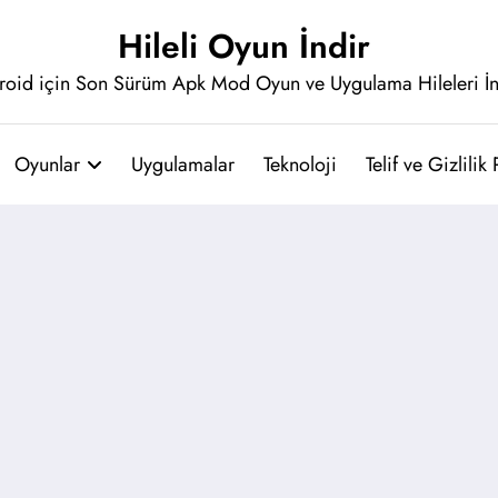
Hileli Oyun İndir
roid için Son Sürüm Apk Mod Oyun ve Uygulama Hileleri İn
Oyunlar
Uygulamalar
Teknoloji
Telif ve Gizlilik 