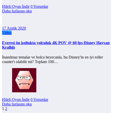
Hileli Oyun İndir
0 Yorumlar
Daha fazlasını oku
17 Aralık 2020
Video
Everest ön koltukta yolculuk 4K POV @ 60 fps Disney Hayvan
Krallığı
İnanılmaz temalar ve bolca heyecanla, bu Disney'in en iyi roller
coaster'ı olabilir mi? Toplam 100…
Hileli Oyun İndir
0 Yorumlar
Daha fazlasını oku
Yazı
1
2