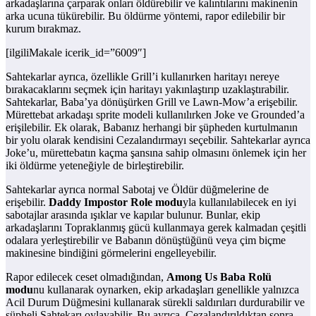
arkadaşlarına çarparak onları öldürebilir ve kalıntılarını makinenin
arka ucuna tükürebilir. Bu öldürme yöntemi, rapor edilebilir bir
kurum bırakmaz.
[ilgiliMakale icerik_id=”6009″]
Sahtekarlar ayrıca, özellikle Grill’i kullanırken haritayı nereye
bırakacaklarını seçmek için haritayı yakınlaştırıp uzaklaştırabilir.
Sahtekarlar, Baba’ya dönüşürken Grill ve Lawn-Mow’a erişebilir.
Mürettebat arkadaşı sprite modeli kullanılırken Joke ve Grounded’a
erişilebilir. Ek olarak, Babanız herhangi bir şüpheden kurtulmanın
bir yolu olarak kendisini Cezalandırmayı seçebilir. Sahtekarlar ayrıca
Joke’u, mürettebatın kaçma şansına sahip olmasını önlemek için her
iki öldürme yeteneğiyle de birleştirebilir.
Sahtekarlar ayrıca normal Sabotaj ve Öldür düğmelerine de
erişebilir.
Daddy Impostor Role
modu
yla kullanılabilecek en iyi
sabotajlar arasında ışıklar ve kapılar bulunur. Bunlar, ekip
arkadaşlarını Topraklanmış gücü kullanmaya gerek kalmadan çeşitli
odalara yerleştirebilir ve Babanın dönüştüğünü veya çim biçme
makinesine bindiğini görmelerini engelleyebilir.
Rapor edilecek ceset olmadığından,
Among Us Baba Rolü
modu
nu kullanarak oynarken, ekip arkadaşları genellikle yalnızca
Acil Durum Düğmesini kullanarak sürekli saldırıları durdurabilir ve
şüpheli Sahtekarı oylayabilir. Bu ayrıca, Cezalandırıldıktan sonra