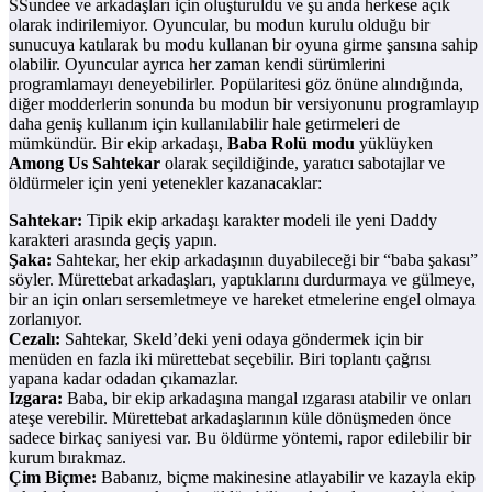
SSundee ve arkadaşları için oluşturuldu ve şu anda herkese açık
olarak indirilemiyor. Oyuncular, bu modun kurulu olduğu bir
sunucuya katılarak bu modu kullanan bir oyuna girme şansına sahip
olabilir. Oyuncular ayrıca her zaman kendi sürümlerini
programlamayı deneyebilirler. Popülaritesi göz önüne alındığında,
diğer modderlerin sonunda bu modun bir versiyonunu programlayıp
daha geniş kullanım için kullanılabilir hale getirmeleri de
mümkündür. Bir ekip arkadaşı,
Baba Rolü modu
yüklüyken
Among Us Sahtekar
olarak seçildiğinde, yaratıcı sabotajlar ve
öldürmeler için yeni yetenekler kazanacaklar:
Sahtekar:
Tipik ekip arkadaşı karakter modeli ile yeni Daddy
karakteri arasında geçiş yapın.
Şaka:
Sahtekar, her ekip arkadaşının duyabileceği bir “baba şakası”
söyler. Mürettebat arkadaşları, yaptıklarını durdurmaya ve gülmeye,
bir an için onları sersemletmeye ve hareket etmelerine engel olmaya
zorlanıyor.
Cezalı:
Sahtekar, Skeld’deki yeni odaya göndermek için bir
menüden en fazla iki mürettebat seçebilir. Biri toplantı çağrısı
yapana kadar odadan çıkamazlar.
Izgara:
Baba, bir ekip arkadaşına mangal ızgarası atabilir ve onları
ateşe verebilir. Mürettebat arkadaşlarının küle dönüşmeden önce
sadece birkaç saniyesi var. Bu öldürme yöntemi, rapor edilebilir bir
kurum bırakmaz.
Çim Biçme:
Babanız, biçme makinesine atlayabilir ve kazayla ekip