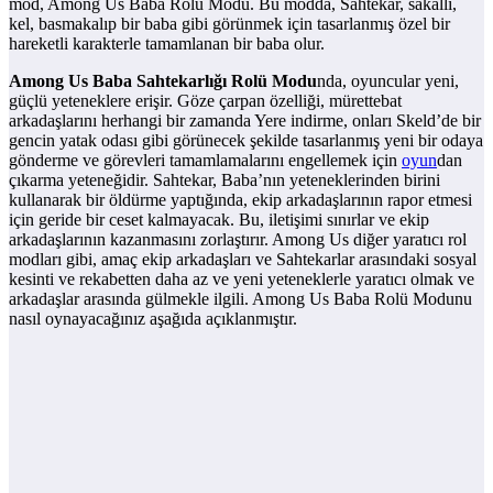
mod, Among Us Baba Rolü Modu. Bu modda, Sahtekar, sakallı,
kel, basmakalıp bir baba gibi görünmek için tasarlanmış özel bir
hareketli karakterle tamamlanan bir baba olur.
Among Us Baba Sahtekarlığı Rolü Modu
nda, oyuncular yeni,
güçlü yeteneklere erişir. Göze çarpan özelliği, mürettebat
arkadaşlarını herhangi bir zamanda Yere indirme, onları Skeld’de bir
gencin yatak odası gibi görünecek şekilde tasarlanmış yeni bir odaya
gönderme ve görevleri tamamlamalarını engellemek için
oyun
dan
çıkarma yeteneğidir. Sahtekar, Baba’nın yeteneklerinden birini
kullanarak bir öldürme yaptığında, ekip arkadaşlarının rapor etmesi
için geride bir ceset kalmayacak. Bu, iletişimi sınırlar ve ekip
arkadaşlarının kazanmasını zorlaştırır. Among Us diğer yaratıcı rol
modları gibi, amaç ekip arkadaşları ve Sahtekarlar arasındaki sosyal
kesinti ve rekabetten daha az ve yeni yeteneklerle yaratıcı olmak ve
arkadaşlar arasında gülmekle ilgili. Among Us Baba Rolü Modunu
nasıl oynayacağınız aşağıda açıklanmıştır.