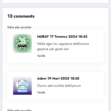
13 comments
Yorum
Daha eski yorumlar
gezinmesi
MURAT
17 Temmuz 2024 18:43
Walla eger bu uýgulama telefonuma
geçerse çok güzel olur
Yanıtla
Adem
19 Mart 2025 18:35
Oyunu sabırsızlıkla bekliyorum
Yanıtla
Daha eski yorumlar