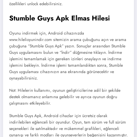
özellikleri unlock edebilirsiniz.
Stumble Guys Apk Elmas Hilesi
Oyunu indirmek için, Android cihazınızda
www.hilelioyunindir.com sitemizin arama çubuğunu açın ve arama
çubuğuna “Stumble Guys Apk” yazın. Sonuçlar arasından Stumble
Guys uygulamasını bulun ve “İndir” düğmesine tıklayın. İndirme
işlemini tamamlamak için gereken izinleri onaylayın ve indirme
işlemini bekleyin. İndirme işlemi tamamlandıktan sonra, Stumble
Guys uygulaması cihazınızın ana ekranında görünecektir ve
oynayabilirsiniz.
Not: Hilelerin kullanımı, oyunun geliştiricilerine adil bir şekilde
destek olmamanız anlamına gelebilir ve ayrıca oyunun doğru
çalışmasını etkileyebilir.
Stumble Guys Apk, Android cihazlar için ücretsiz olarak
indirilebilen eğlenceli bir oyundur. Oyun, tam sürüm ve full sürüm
seçenekleri ile satılmaktadır ve mükemmel grafikleri, eğlenceli
oynanışı ve farklı modları ile oyunseverlerin beğenisini kazanmıştır.