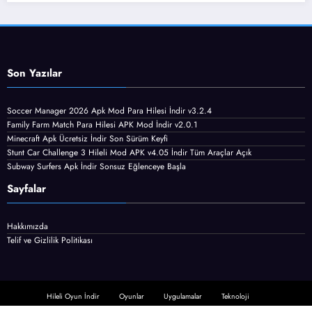
Son Yazılar
Soccer Manager 2026 Apk Mod Para Hilesi İndir v3.2.4
Family Farm Match Para Hilesi APK Mod İndir v2.0.1
Minecraft Apk Ücretsiz İndir Son Sürüm Keyfi
Stunt Car Challenge 3 Hileli Mod APK v4.05 İndir Tüm Araçlar Açık
Subway Surfers Apk İndir Sonsuz Eğlenceye Başla
Sayfalar
Hakkımızda
Telif ve Gizlilik Politikası
Hileli Oyun İndir
Oyunlar
Uygulamalar
Teknoloji