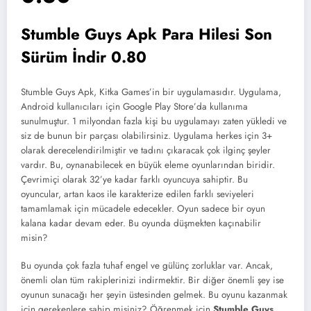
Stumble Guys Apk Para Hilesi Son
Sürüm İndir 0.80
Stumble Guys Apk, Kitka Games’in bir uygulamasıdır. Uygulama,
Android kullanıcıları için Google Play Store’da kullanıma
sunulmuştur. 1 milyondan fazla kişi bu uygulamayı zaten yükledi ve
siz de bunun bir parçası olabilirsiniz. Uygulama herkes için 3+
olarak derecelendirilmiştir ve tadını çıkaracak çok ilginç şeyler
vardır. Bu, oynanabilecek en büyük eleme oyunlarından biridir.
Çevrimiçi olarak 32’ye kadar farklı oyuncuya sahiptir. Bu
oyuncular, artan kaos ile karakterize edilen farklı seviyeleri
tamamlamak için mücadele edecekler. Oyun sadece bir oyun
kalana kadar devam eder. Bu oyunda düşmekten kaçınabilir
misin?
Bu oyunda çok fazla tuhaf engel ve gülünç zorluklar var. Ancak,
önemli olan tüm rakiplerinizi indirmektir. Bir diğer önemli şey ise
oyunun sunacağı her şeyin üstesinden gelmek. Bu oyunu kazanmak
için gerekenlere sahip misiniz? Öğrenmek için
Stumble Guys