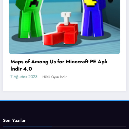
 Minecraft PE Apk
MOD-MASTER for Minec
4.8.1
7 Ağustos 2023
dir
Hileli Oyun İndi
Son Yazılar