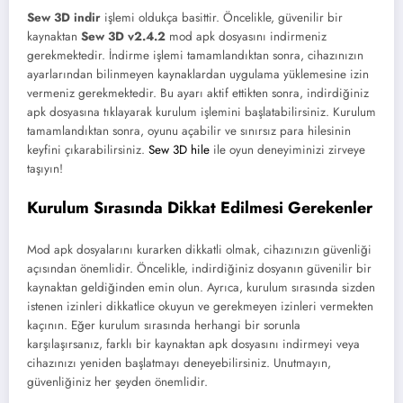
Sew 3D indir
işlemi oldukça basittir. Öncelikle, güvenilir bir
kaynaktan
Sew 3D v2.4.2
mod apk dosyasını indirmeniz
gerekmektedir. İndirme işlemi tamamlandıktan sonra, cihazınızın
ayarlarından bilinmeyen kaynaklardan uygulama yüklemesine izin
vermeniz gerekmektedir. Bu ayarı aktif ettikten sonra, indirdiğiniz
apk dosyasına tıklayarak kurulum işlemini başlatabilirsiniz. Kurulum
tamamlandıktan sonra, oyunu açabilir ve sınırsız para hilesinin
keyfini çıkarabilirsiniz.
Sew 3D hile
ile oyun deneyiminizi zirveye
taşıyın!
Kurulum Sırasında Dikkat Edilmesi Gerekenler
Mod apk dosyalarını kurarken dikkatli olmak, cihazınızın güvenliği
açısından önemlidir. Öncelikle, indirdiğiniz dosyanın güvenilir bir
kaynaktan geldiğinden emin olun. Ayrıca, kurulum sırasında sizden
istenen izinleri dikkatlice okuyun ve gerekmeyen izinleri vermekten
kaçının. Eğer kurulum sırasında herhangi bir sorunla
karşılaşırsanız, farklı bir kaynaktan apk dosyasını indirmeyi veya
cihazınızı yeniden başlatmayı deneyebilirsiniz. Unutmayın,
güvenliğiniz her şeyden önemlidir.