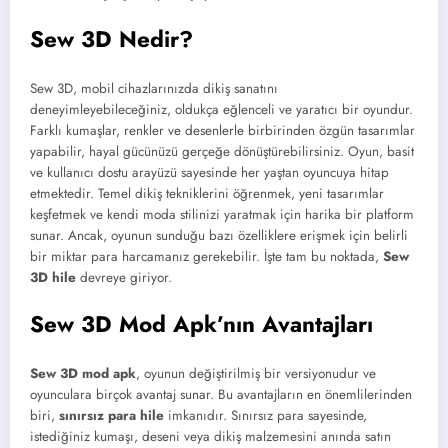
Sew 3D Nedir?
Sew 3D, mobil cihazlarınızda dikiş sanatını
deneyimleyebileceğiniz, oldukça eğlenceli ve yaratıcı bir oyundur.
Farklı kumaşlar, renkler ve desenlerle birbirinden özgün tasarımlar
yapabilir, hayal gücünüzü gerçeğe dönüştürebilirsiniz. Oyun, basit
ve kullanıcı dostu arayüzü sayesinde her yaştan oyuncuya hitap
etmektedir. Temel dikiş tekniklerini öğrenmek, yeni tasarımlar
keşfetmek ve kendi moda stilinizi yaratmak için harika bir platform
sunar. Ancak, oyunun sunduğu bazı özelliklere erişmek için belirli
bir miktar para harcamanız gerekebilir. İşte tam bu noktada,
Sew
3D hile
devreye giriyor.
Sew 3D Mod Apk’nın Avantajları
Sew 3D mod apk
, oyunun değiştirilmiş bir versiyonudur ve
oyunculara birçok avantaj sunar. Bu avantajların en önemlilerinden
biri,
sınırsız para hile
imkanıdır. Sınırsız para sayesinde,
istediğiniz kumaşı, deseni veya dikiş malzemesini anında satın