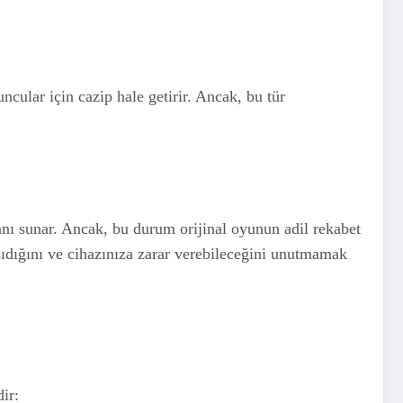
ncular için cazip hale getirir. Ancak, bu tür
nı sunar. Ancak, bu durum orijinal oyunun adil rekabet
şıdığını ve cihazınıza zarar verebileceğini unutmamak
ir: