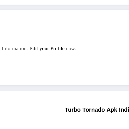
 Information.
Edit your Profile
now.
Turbo Tornado Apk İndi