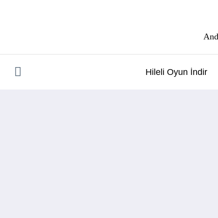
İçeriğe
atla
And
Hileli Oyun İndir