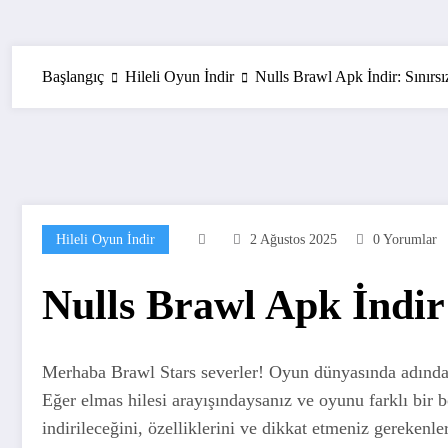
Başlangıç
Hileli Oyun İndir
Nulls Brawl Apk İndir: Sınırs
Hileli Oyun İndir
2 Ağustos 2025
0 Yorumlar
Nulls Brawl Apk İndir:
Merhaba Brawl Stars severler! Oyun dünyasında adından
Eğer elmas hilesi arayışındaysanız ve oyunu farklı bir
indirileceğini, özelliklerini ve dikkat etmeniz gerekenler