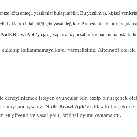
ıza kötü amaçlı yazılımlar bulaştırabilir. Bu yazılımlar, kişisel verilerini
telif haklarını ihlal ettiği için yasal değildir. Bu nedenle, bu tür uygulam
a
Nulls Brawl Apk
‘ya giriş yaparsanız, hesabınızın banlanma riski bul
kullanıp kullanmamaya karar vermelisiniz. Alternatif olarak, 
lde deneyimlemek isteyen oyuncular için cazip bir seçenek olab
si arayışındaysanız,
Nulls Brawl Apk
‘yı dikkatli bir şekilde
 en güvenli ve yasal yolu, orijinal oyunu oynamaktır.