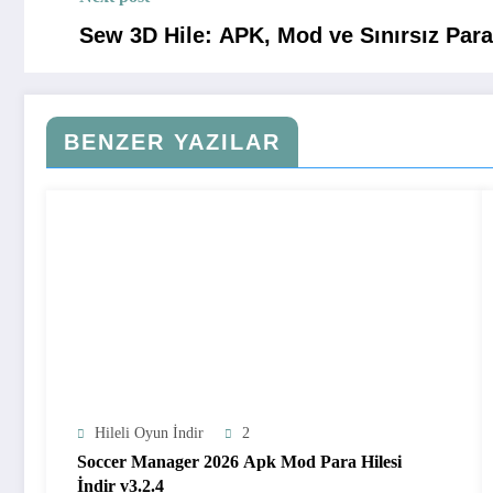
Sew 3D Hile: APK, Mod ve Sınırsız Para
BENZER YAZILAR
Hileli Oyun İndir
2
Soccer Manager 2026 Apk Mod Para Hilesi
İndir v3.2.4