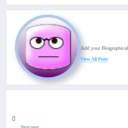
Add your Biographical
View All Posts
Next post