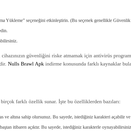
Yükleme” seçeneğini etkinleştirin. (Bu seçenek genellikle Güvenlik ve
edin.
abilirsiniz.
n cihazınızın güvenliğini riske atmamak için antivirüs progr
dir.
Nulls Brawl Apk
indirme konusunda farklı kaynaklar bulab
birçok farklı özellik sunar. İşte bu özelliklerden bazıları:
 ve altına sahip olursunuz. Bu sayede, istediğiniz karakteri açabilir ve 
tan itibaren açıktır. Bu sayede, istediğiniz karakterle oynayabilirsiniz