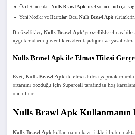
Özel Sunucular:
Nulls Brawl Apk
, özel sunucularda çalıştığ
Yeni Modlar ve Haritalar: Bazı
Nulls Brawl Apk
sürümlerind
Bu özellikler,
Nulls Brawl Apk
‘yı özellikle elmas hile
uygulamaların güvenlik riskleri taşıdığını ve yasal ol
Nulls Brawl Apk ile Elmas Hilesi Gerç
Evet,
Nulls Brawl Apk
ile elmas hilesi yapmak mümkünd
ortamını bozduğu için Supercell tarafından hoş karşılan
önemlidir.
Nulls Brawl Apk Kullanmanın R
Nulls Brawl Apk
kullanmanın bazı riskleri bulunmaktad