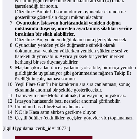
Bir ürün yığını elde edilirken miktarın ara sıra (0) olarak
işaretlendiği bir sorun.
Düzeltme: Bu bir UI sorunudur ve oyuncular ekranda ne
gösterilirse gösterilsin doğru miktarı alacaktır
Oyuncular, İstasyon haritasındaki yeniden doğma
noktasında düşerse, önceden ayarlanmış silahları yerine
bırakılan bir silah alabilirler.
Düzeltme: Bu, yeniden doğduktan sonra geri yüklenecek.
Oyuncular, yeniden yükle düğmesine sürekli olarak
dokunurlarsa, yeniden yüklerken yeniden yükleme sesi ve
hareketi duymayabilir. Ayrıca yüksek bir yerden inerken
herhangi bir ses duymayabilirler.
Maçtan çıkmadan önce ayarlanmış olsa bile, bir maça yeniden
girildiğinde uygulanıyor gibi görünmesine rağmen Takip Et
özelliğinin çalışmaması sorunu.
Yeşil Flare Gun’lu bir karakterin ara sıra canlanması, sonuç
ekranında anormal bir şekilde gösterilecektir.
Tramvayın içine Molotof atmak, tramvayın içini yakmaz.
İstasyon haritasında bazı nesneler anormal görünebilir.
Premium Pass Plus+ satın alınamaz.
NC ile Kasa satın alırken gecikme oluyor.
Çeşitli ödüller (etkinlikler, geçişler, görevler vb.) toplanamaz.
[ilgiliUygulama icerik_id=”4677″]