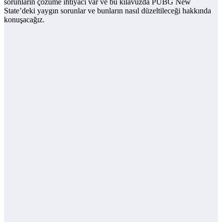
sorunların çözüme ihtiyacı var ve bu kılavuzda PUBG New
State’deki yaygın sorunlar ve bunların nasıl düzeltileceği hakkında
konuşacağız.