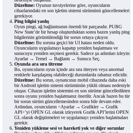
Düzeltme:
Oyunun tavsiyelerine göre, oyuncuların
cihazlarındaki en son işletim sistemi sürümünü güncellemeleri
gerekiyor.
Ping bilgisi yanlış
Oyun pingi, ağ bağlantısının önemli bir parçasıdır. PUBG
New State’de bir hesap oluşturduktan sonra bazen yanlış ping
bilgilerinin görüntülendiği bir sorun ortaya çıkıyor.
Düzeltme:
Bu soruna geçici bir UI hatası neden oldu.
Oyuncuların uygulamayı kapatıp yeniden başlatması ve
sunucuyu yeniden seçmesi gerekir. Sadece şu adımları izleyin:
Ayarlar → Temel → Bağlantı → Sunucu Seç.
Oyunda ara sıra titreme
Bu, oyuncuların oyun içinde ara sıra titreyen veya anormal
renklerle karşılaşmış olabileceği durumlarda rahatsız edicidir.
Düzeltme:
Bu sorun, oynatıcının mobil cihazında daha eski
bir Android işletim sistemi sürümünün yüklü olması nedeniyle
oluşur. Cihazın işletim sistemini en son sürüme güncelledikten
sonra oyunu yeniden başlatmanız önerilir. Ancak bazen bu tür
bir sorun sürüm güncellemesinden sonra bile devam eder.
Ardından, oyuncuların <Ayarlar → Grafikler → Grafik
API>’yi OPEN GL olarak izleyerek Grafik API’lerini OPEN
GL olarak değiştirmeleri ve uygulamayı yeniden başlatmaları
gerekir.
Yeniden yükleme sesi ve hareketi yok ve diğer sorunlar