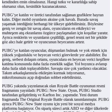
kendinden emin olmalısınız. Hangi tutku ve kararlılığa sahip
olursanız olun, kesinlikle kazanacaksınız.
PUBG’ye katılın ve üretici tarafından sağlanan grafiklere hayran
kalın. Diğer mobil oyunların aksine çok havalı. Burada savaş
yaşamak istediğiniz herhangi bir ülkeye gidebilirsiniz. Böylesine
geniş ve zengin bir savaş alanı, oyuncuların en etkileyici ve
muhteşem atış ekranlarını özgürce paylaşmaları için koşullar yaratır.
Ayrıca renklerin ve uyumların çeşitliliği, genel resmi net bir şekilde
göz alıcı hale getirir ve oyuncunun heyecanını artırır.
PUBG’ye katılan oyuncular, düşmanları bulmak ve yok etmek için
yüksek yoğunluklu ve heyecan verici görevlerde yer alabilirler. Bu
geniş, serbest dolaşım ortamı, oyunculara en heyecan verici keşiflere
katılma konusunda daha fazla esneklik sağlar. Yol boyunca avlanıp
daha fazla silah toplayabilirler. Savaşta size çok yardımcı olacaklar.
Takım arkadaşlarınızla etkileşim kurmak istiyorsanız,
mikrofonunuzu açıp doğrudan sohbet edebilirsiniz.
PUBG yakında yayınlanacak olan Royale Battle oyununun resmi
fragmanını yayınladı: PUBG: New State. Oyun, PUBG Studio
tarafından geliştirilmiş ve Karfton Inc. yapımıdır. Yeni durum
fragmanda The Original Royale Battle olarak tanımlanmıştır. PUBG
ayrıca PUBG: New State oyunu için yeni bir sosyal medya
platformu başlatıyor. Ön sipariş süreci artık ABD ve diğer ülkelerde