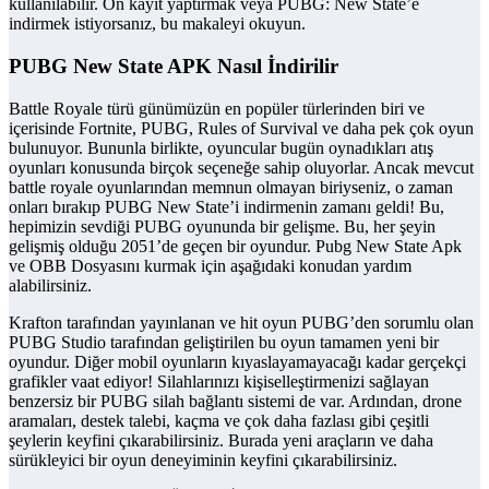
kullanılabilir. Ön kayıt yaptırmak veya PUBG: New State’e
indirmek istiyorsanız, bu makaleyi okuyun.
PUBG New State APK Nasıl İndirilir
Battle Royale türü günümüzün en popüler türlerinden biri ve
içerisinde Fortnite, PUBG, Rules of Survival ve daha pek çok oyun
bulunuyor. Bununla birlikte, oyuncular bugün oynadıkları atış
oyunları konusunda birçok seçeneğe sahip oluyorlar. Ancak mevcut
battle royale oyunlarından memnun olmayan biriyseniz, o zaman
onları bırakıp PUBG New State’i indirmenin zamanı geldi! Bu,
hepimizin sevdiği PUBG oyununda bir gelişme. Bu, her şeyin
gelişmiş olduğu 2051’de geçen bir oyundur. Pubg New State Apk
ve OBB Dosyasını kurmak için aşağıdaki konudan yardım
alabilirsiniz.
Krafton tarafından yayınlanan ve hit oyun PUBG’den sorumlu olan
PUBG Studio tarafından geliştirilen bu oyun tamamen yeni bir
oyundur. Diğer mobil oyunların kıyaslayamayacağı kadar gerçekçi
grafikler vaat ediyor! Silahlarınızı kişiselleştirmenizi sağlayan
benzersiz bir PUBG silah bağlantı sistemi de var. Ardından, drone
aramaları, destek talebi, kaçma ve çok daha fazlası gibi çeşitli
şeylerin keyfini çıkarabilirsiniz. Burada yeni araçların ve daha
sürükleyici bir oyun deneyiminin keyfini çıkarabilirsiniz.