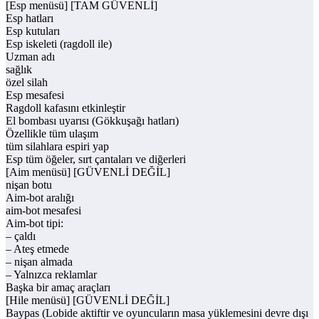
[Esp menüsü] [TAM GÜVENLİ]
Esp hatları
Esp kutuları
Esp iskeleti (ragdoll ile)
Uzman adı
sağlık
özel silah
Esp mesafesi
Ragdoll kafasını etkinleştir
El bombası uyarısı (Gökkuşağı hatları)
Özellikle tüm ulaşım
tüm silahlara espiri yap
Esp tüm öğeler, sırt çantaları ve diğerleri
[Aim menüsü] [GÜVENLİ DEĞİL]
nişan botu
Aim-bot aralığı
aim-bot mesafesi
Aim-bot tipi:
– çaldı
– Ateş etmede
– nişan almada
– Yalnızca reklamlar
Başka bir amaç araçları
[Hile menüsü] [GÜVENLİ DEĞİL]
Baypas (Lobide aktiftir ve oyuncuların masa yüklemesini devre dışı