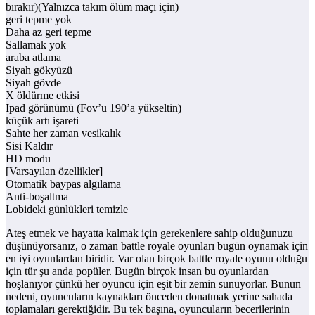
bırakır)(Yalnızca takım ölüm maçı için)
geri tepme yok
Daha az geri tepme
Sallamak yok
araba atlama
Siyah gökyüzü
Siyah gövde
X öldürme etkisi
Ipad görünümü (Fov’u 190’a yükseltin)
küçük artı işareti
Sahte her zaman vesikalık
Sisi Kaldır
HD modu
[Varsayılan özellikler]
Otomatik baypas algılama
Anti-boşaltma
Lobideki günlükleri temizle
Ateş etmek ve hayatta kalmak için gerekenlere sahip olduğunuzu
düşünüyorsanız, o zaman battle royale oyunları bugün oynamak için
en iyi oyunlardan biridir. Var olan birçok battle royale oyunu olduğu
için tür şu anda popüler. Bugün birçok insan bu oyunlardan
hoşlanıyor çünkü her oyuncu için eşit bir zemin sunuyorlar. Bunun
nedeni, oyuncuların kaynakları önceden donatmak yerine sahada
toplamaları gerektiğidir. Bu tek başına, oyuncuların becerilerinin