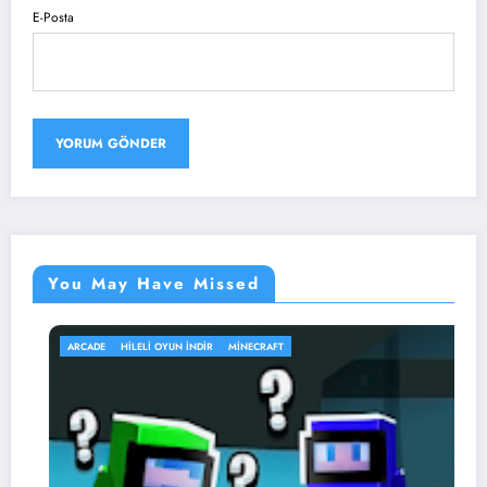
E-Posta
You May Have Missed
ARCADE
HILELI OYUN İNDIR
MINECRAFT