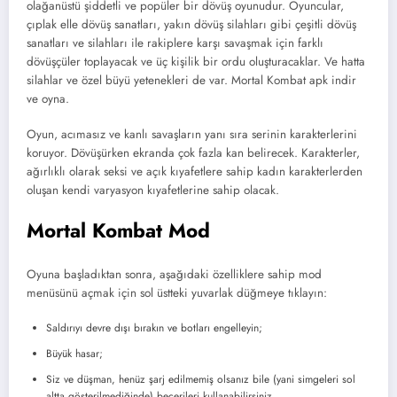
olağanüstü şiddetli ve popüler bir dövüş oyunudur. Oyuncular,
çıplak elle dövüş sanatları, yakın dövüş silahları gibi çeşitli dövüş
sanatları ve silahları ile rakiplere karşı savaşmak için farklı
dövüşçüler toplayacak ve üç kişilik bir ordu oluşturacaklar. Ve hatta
silahlar ve özel büyü yetenekleri de var. Mortal Kombat apk indir
ve oyna.
Oyun, acımasız ve kanlı savaşların yanı sıra serinin karakterlerini
koruyor. Dövüşürken ekranda çok fazla kan belirecek. Karakterler,
ağırlıklı olarak seksi ve açık kıyafetlere sahip kadın karakterlerden
oluşan kendi varyasyon kıyafetlerine sahip olacak.
Mortal Kombat Mod
Oyuna başladıktan sonra, aşağıdaki özelliklere sahip mod
menüsünü açmak için sol üstteki yuvarlak düğmeye tıklayın:
Saldırıyı devre dışı bırakın ve botları engelleyin;
Büyük hasar;
Siz ve düşman, henüz şarj edilmemiş olsanız bile (yani simgeleri sol
altta gösterilmediğinde) becerileri kullanabilirsiniz.