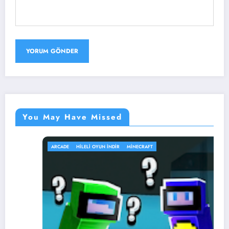
You May Have Missed
ARCADE
HILELI OYUN İNDIR
MINECRAFT