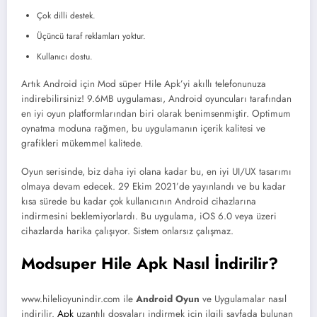
Çok dilli destek.
Üçüncü taraf reklamları yoktur.
Kullanıcı dostu.
Artık Android için Mod süper Hile Apk’yi akıllı telefonunuza
indirebilirsiniz! 9.6MB uygulaması, Android oyuncuları tarafından
en iyi oyun platformlarından biri olarak benimsenmiştir. Optimum
oynatma moduna rağmen, bu uygulamanın içerik kalitesi ve
grafikleri mükemmel kalitede.
Oyun serisinde, biz daha iyi olana kadar bu, en iyi UI/UX tasarımı
olmaya devam edecek. 29 Ekim 2021’de yayınlandı ve bu kadar
kısa sürede bu kadar çok kullanıcının Android cihazlarına
indirmesini beklemiyorlardı. Bu uygulama, iOS 6.0 veya üzeri
cihazlarda harika çalışıyor. Sistem onlarsız çalışmaz.
Modsuper Hile Apk Nasıl İndirilir?
www.hilelioyunindir.com ile
Android Oyun
ve Uygulamalar nasıl
indirilir.
Apk
uzantılı dosyaları indirmek için ilgili sayfada bulunan