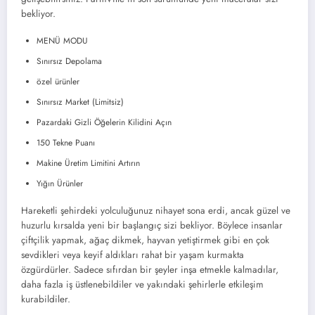
bekliyor.
MENÜ MODU
Sınırsız Depolama
özel ürünler
Sınırsız Market (Limitsiz)
Pazardaki Gizli Öğelerin Kilidini Açın
150 Tekne Puanı
Makine Üretim Limitini Artırın
Yığın Ürünler
Hareketli şehirdeki yolculuğunuz nihayet sona erdi, ancak güzel ve
huzurlu kırsalda yeni bir başlangıç ​​sizi bekliyor. Böylece insanlar
çiftçilik yapmak, ağaç dikmek, hayvan yetiştirmek gibi en çok
sevdikleri veya keyif aldıkları rahat bir yaşam kurmakta
özgürdürler. Sadece sıfırdan bir şeyler inşa etmekle kalmadılar,
daha fazla iş üstlenebildiler ve yakındaki şehirlerle etkileşim
kurabildiler.