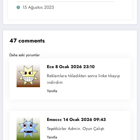
15 Ağustos 2025
47 comments
Yorum
Daha eski yorumlar
gezinmesi
Ece
8 Ocak 2026 23:10
Reklamlara tıkladıktan sonra linke tıkayıp
indirdim
Yanıtla
Emoccc
14 Ocak 2026 09:43
Teşekkürler Admin. Oyun Çalıştı
Yanıtla