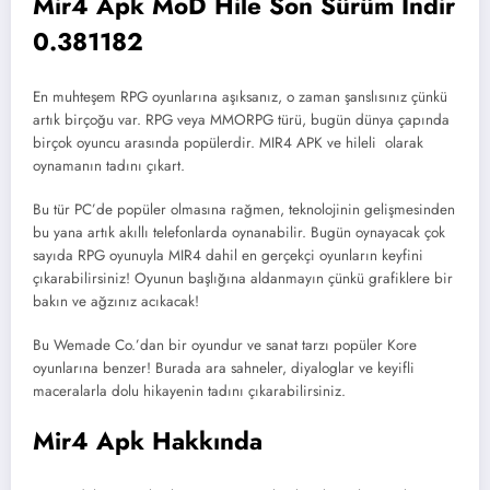
Mir4 Apk MoD Hile Son Sürüm İndir
0.381182
En muhteşem RPG oyunlarına aşıksanız, o zaman şanslısınız çünkü
artık birçoğu var. RPG veya MMORPG türü, bugün dünya çapında
birçok oyuncu arasında popülerdir. MIR4 APK ve hileli olarak
oynamanın tadını çıkart.
Bu tür PC’de popüler olmasına rağmen, teknolojinin gelişmesinden
bu yana artık akıllı telefonlarda oynanabilir. Bugün oynayacak çok
sayıda RPG oyunuyla MIR4 dahil en gerçekçi oyunların keyfini
çıkarabilirsiniz! Oyunun başlığına aldanmayın çünkü grafiklere bir
bakın ve ağzınız acıkacak!
Bu Wemade Co.’dan bir oyundur ve sanat tarzı popüler Kore
oyunlarına benzer! Burada ara sahneler, diyaloglar ve keyifli
maceralarla dolu hikayenin tadını çıkarabilirsiniz.
Mir4 Apk Hakkında