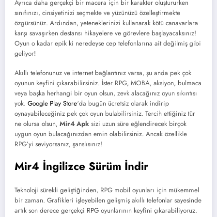
Ayrıca daha gerçekçi bir macera için bir karakter oluştururken
sınıfınızı, cinsiyetinizi seçmekte ve yüzünüzü özelleştirmekte
özgürsünüz. Ardından, yeteneklerinizi kullanarak kötü canavarlara
karşı savaşırken destansı hikayelere ve görevlere başlayacaksınız!
Oyun o kadar epik ki neredeyse cep telefonlarına ait değilmiş gibi
geliyor!
Akıllı telefonunuz ve internet bağlantınız varsa, şu anda pek çok
oyunun keyfini çıkarabilirsiniz. İster RPG, MOBA, aksiyon, bulmaca
veya başka herhangi bir oyun olsun, zevk alacağınız oyun sıkıntısı
yok.
Google Play Store
‘da bugün ücretsiz olarak indirip
oynayabileceğiniz pek çok oyun bulabilirsiniz. Tercih ettiğiniz tür
ne olursa olsun,
Mir4 Apk
sizi uzun süre eğlendirecek birçok
uygun oyun bulacağınızdan emin olabilirsiniz. Ancak özellikle
RPG’yi seviyorsanız, şanslısınız!
Mir4 İngilizce Sürüm İndir
Teknoloji sürekli geliştiğinden, RPG mobil oyunları için mükemmel
bir zaman. Grafikleri işleyebilen gelişmiş akıllı telefonlar sayesinde
artık son derece gerçekçi RPG oyunlarının keyfini çıkarabiliyoruz.