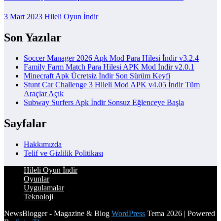
3 Mart 2023
Hileli Oyun İndir
Son Yazılar
Soccer Manager 2026 Apk Mod Para Hilesi İndir v3.2.4
Family Farm Match Para Hilesi APK Mod İndir v2.0.1
Minecraft Apk Ücretsiz İndir Son Sürüm Keyfi
Stunt Car Challenge 3 Hileli Mod APK v4.05 İndir Tüm
Araçlar Açık
Subway Surfers Apk İndir Sonsuz Eğlenceye Başla
Sayfalar
Hakkımızda
Telif ve Gizlilik Politikası
Hileli Oyun İndir
Oyunlar
Uygulamalar
Teknoloji
NewsBlogger - Magazine & Blog
WordPress
Tema 2026 | Powered