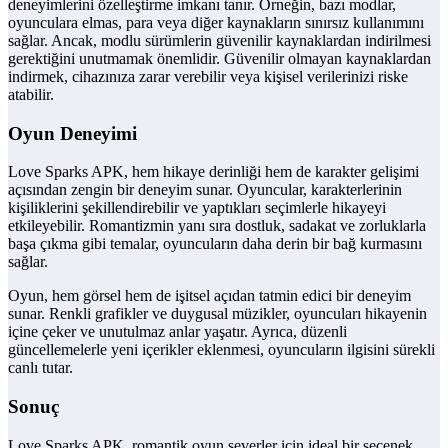
deneyimlerini özelleştirme imkanı tanır. Örneğin, bazı modlar,
oyunculara elmas, para veya diğer kaynakların sınırsız kullanımını
sağlar. Ancak, modlu sürümlerin güvenilir kaynaklardan indirilmesi
gerektiğini unutmamak önemlidir. Güvenilir olmayan kaynaklardan
indirmek, cihazınıza zarar verebilir veya kişisel verilerinizi riske
atabilir.
Oyun Deneyimi
Love Sparks APK, hem hikaye derinliği hem de karakter gelişimi
açısından zengin bir deneyim sunar. Oyuncular, karakterlerinin
kişiliklerini şekillendirebilir ve yaptıkları seçimlerle hikayeyi
etkileyebilir. Romantizmin yanı sıra dostluk, sadakat ve zorluklarla
başa çıkma gibi temalar, oyuncuların daha derin bir bağ kurmasını
sağlar.
Oyun, hem görsel hem de işitsel açıdan tatmin edici bir deneyim
sunar. Renkli grafikler ve duygusal müzikler, oyuncuları hikayenin
içine çeker ve unutulmaz anlar yaşatır. Ayrıca, düzenli
güncellemelerle yeni içerikler eklenmesi, oyuncuların ilgisini sürekli
canlı tutar.
Sonuç
Love Sparks APK, romantik oyun severler için ideal bir seçenek