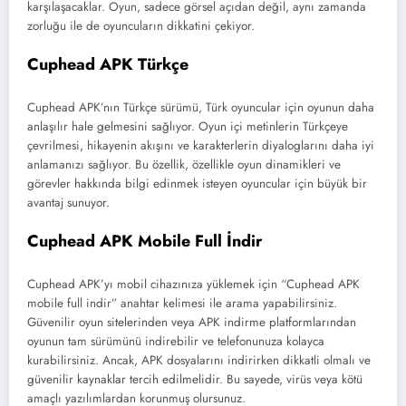
karşılaşacaklar. Oyun, sadece görsel açıdan değil, aynı zamanda
zorluğu ile de oyuncuların dikkatini çekiyor.
Cuphead APK Türkçe
Cuphead APK’nın Türkçe sürümü, Türk oyuncular için oyunun daha
anlaşılır hale gelmesini sağlıyor. Oyun içi metinlerin Türkçeye
çevrilmesi, hikayenin akışını ve karakterlerin diyaloglarını daha iyi
anlamanızı sağlıyor. Bu özellik, özellikle oyun dinamikleri ve
görevler hakkında bilgi edinmek isteyen oyuncular için büyük bir
avantaj sunuyor.
Cuphead APK Mobile Full İndir
Cuphead APK’yı mobil cihazınıza yüklemek için “Cuphead APK
mobile full indir” anahtar kelimesi ile arama yapabilirsiniz.
Güvenilir oyun sitelerinden veya APK indirme platformlarından
oyunun tam sürümünü indirebilir ve telefonunuza kolayca
kurabilirsiniz. Ancak, APK dosyalarını indirirken dikkatli olmalı ve
güvenilir kaynaklar tercih edilmelidir. Bu sayede, virüs veya kötü
amaçlı yazılımlardan korunmuş olursunuz.