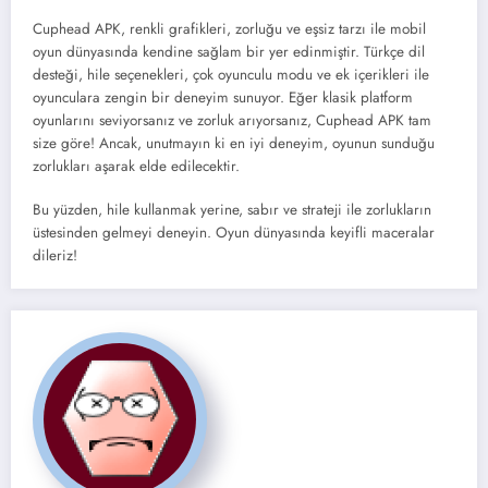
Cuphead APK, renkli grafikleri, zorluğu ve eşsiz tarzı ile mobil
oyun dünyasında kendine sağlam bir yer edinmiştir. Türkçe dil
desteği, hile seçenekleri, çok oyunculu modu ve ek içerikleri ile
oyunculara zengin bir deneyim sunuyor. Eğer klasik platform
oyunlarını seviyorsanız ve zorluk arıyorsanız, Cuphead APK tam
size göre! Ancak, unutmayın ki en iyi deneyim, oyunun sunduğu
zorlukları aşarak elde edilecektir.
Bu yüzden, hile kullanmak yerine, sabır ve strateji ile zorlukların
üstesinden gelmeyi deneyin. Oyun dünyasında keyifli maceralar
dileriz!