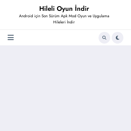
İçeriğe
Hileli Oyun İndir
atla
Android için Son Sürüm Apk Mod Oyun ve Uygulama
Hileleri İndir