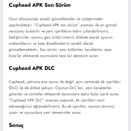
Cuphead APK Son Sürüm
Oyun dünyasında sürekli güncellemeler ve iyileştirmeler
yapılmaktadır. “Cuphead APK son sürüm” araması ile en güncel
versiyonu bulabilir ve yeni içeriklerin tadını çıkarabilirsiniz.
Geliştiriciler, oyuncu geri bildirimlerini dikkate alarak oyunun
mekaniklerini ve hata düzeltmelerini sürekli olarak
güncellemektedir. Son sürüm, yeni bölümler, karakterler veya
boss’lar eklenerek oyunculara taze bir deneyim sunar.
Cuphead APK DLC
Cuphead, yalnızca ana oyunu ile değil, aynı zamanda ek içerikleri
(DLC) ile de dikkat çekiyor. Oyunun DLC’leri, yeni karakterler,
görevler ve zorluklar ekleyerek oyunculara daha fazla içerik sunar.
“Cuphead APK DLC” araması yaparak, ek içerikleri nasıl
edineceğinizi öğrenebilirsiniz. Bu ek içerikler, oyunun ömrünü
uzatır ve oyunculara yeni deneyimler sunar.
Sonuç