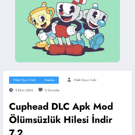
Hileli Oyun İndir
Macera
Hileli Oyun İndir
5 Ekim 2024
0 Yorumlar
Cuphead DLC Apk Mod
Ölümsüzlük Hilesi İndir
7.2