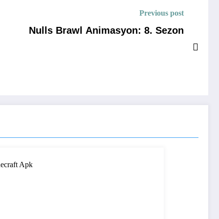
Previous post
Nulls Brawl Animasyon: 8. Sezon