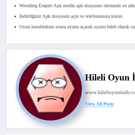
Wrestling Empire Apk modlu apk dosyasını sitemizde en altt
İndirdiğiniz Apk dosyasını açın ve telefonunuza kurun
Oyun kurulduktan sonra oyunu açarak oyunu hileli olarak o
Hileli Oyun 
www.hilelioyunindir.co
View All Posts