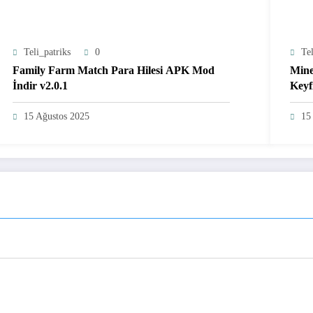
Teli_patriks
0
Tel
Family Farm Match Para Hilesi APK Mod
Mine
İndir v2.0.1
Keyf
15 Ağustos 2025
15