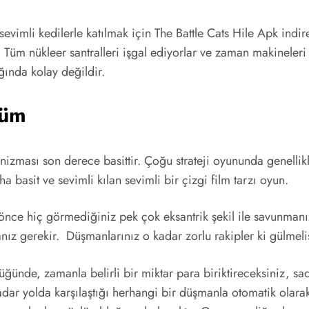
evimli kedilerle katılmak için The Battle Cats Hile Apk indir
. Tüm nükleer santralleri işgal ediyorlar ve zaman makineleri
ğında kolay değildir.
rüm
izması son derece basittir. Çoğu strateji oyununda genellikl
a basit ve sevimli kılan sevimli bir çizgi film tarzı oyun.
önce hiç görmediğiniz pek çok eksantrik şekil ile savunman
ız gerekir. Düşmanlarınız o kadar zorlu rakipler ki gülmelisin
ünde, zamanla belirli bir miktar para biriktireceksiniz, sad
dar yolda karşılaştığı herhangi bir düşmanla otomatik olara