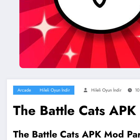
Arcade
Hileli Oyun İndir
Hileli Oyun İndir
10
The Battle Cats APK 
The Battle Cats APK Mod Para