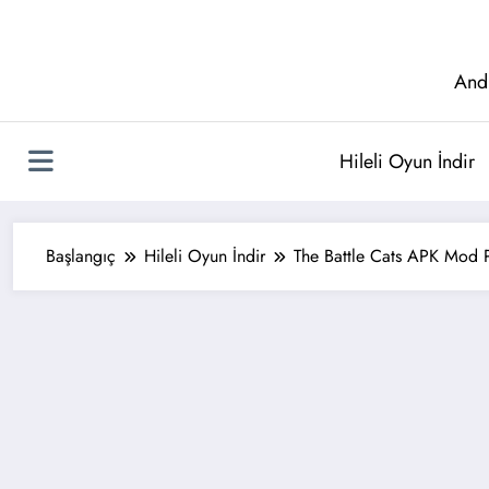
İçeriğe
atla
And
Hileli Oyun İndir
Başlangıç
Hileli Oyun İndir
The Battle Cats APK Mod P