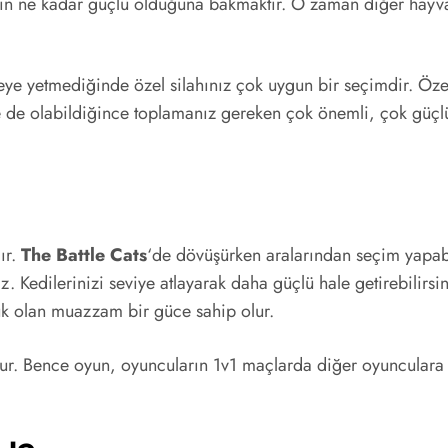
rın ne kadar güçlü olduğuna bakmaktır. O zaman diğer hayv
ye yetmediğinde özel silahınız çok uygun bir seçimdir. Öze
e de olabildiğince toplamanız gereken çok önemli, çok güçlü
ır.
The Battle Cats
‘de dövüşürken aralarından seçim yapab
z. Kedilerinizi seviye atlayarak daha güçlü hale getirebilirs
ük olan muazzam bir güce sahip olur.
ur. Bence oyun, oyuncuların 1v1 maçlarda diğer oyuncular