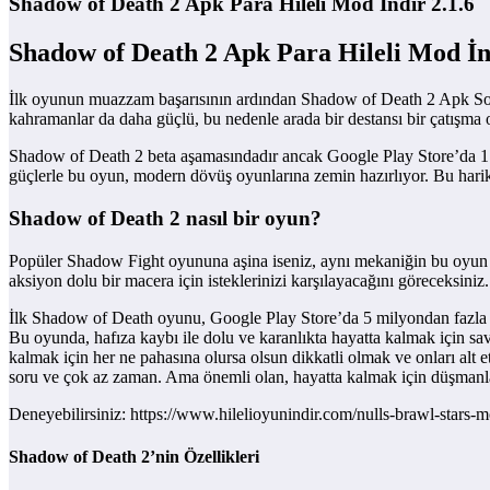
Shadow of Death 2 Apk Para Hileli Mod İndir 2.1.6
Shadow of Death 2 Apk Para Hileli Mod İn
İlk oyunun muazzam başarısının ardından Shadow of Death 2 Apk Son
kahramanlar da daha güçlü, bu nedenle arada bir destansı bir çatışma 
Shadow of Death 2 beta aşamasındadır ancak Google Play Store’da 1 m
güçlerle bu oyun, modern dövüş oyunlarına zemin hazırlıyor. Bu hari
Shadow of Death 2 nasıl bir oyun?
Popüler Shadow Fight oyununa aşina iseniz, aynı mekaniğin bu oyun 
aksiyon dolu bir macera için isteklerinizi karşılayacağını göreceksiniz.
İlk Shadow of Death oyunu, Google Play Store’da 5 milyondan fazla i
Bu oyunda, hafıza kaybı ile dolu ve karanlıkta hayatta kalmak için s
kalmak için her ne pahasına olursa olsun dikkatli olmak ve onları alt 
soru ve çok az zaman. Ama önemli olan, hayatta kalmak için düşman
Deneyebilirsiniz: https://www.hilelioyunindir.com/nulls-brawl-stars
Shadow of Death 2’nin Özellikleri