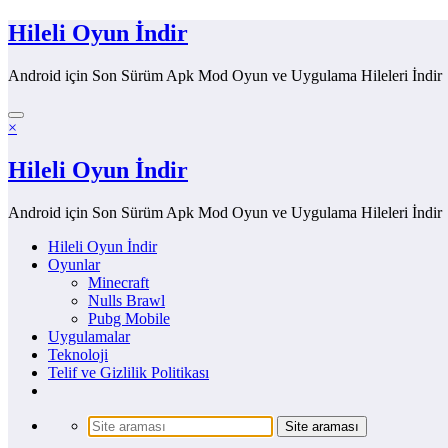
İçeriğe
Hileli Oyun İndir
atla
Android için Son Sürüm Apk Mod Oyun ve Uygulama Hileleri İndir
×
Hileli Oyun İndir
Android için Son Sürüm Apk Mod Oyun ve Uygulama Hileleri İndir
Hileli Oyun İndir
Oyunlar
Minecraft
Nulls Brawl
Pubg Mobile
Uygulamalar
Teknoloji
Telif ve Gizlilik Politikası