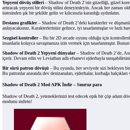
Yepyeni dövüş stilleri
– Shadow of Death 2’nin güzelliği, güzel koreo
artıracak yepyeni bir dövüş stilini deneyimleyin. Ancak her zaman olduğ
üstesinden şık bir şekilde gelin ve kılıcınızla karanlığı aydınlatın.
Destansı grafikler
– Shadow of Death 2’deki karakterler ve düşmanlar
anlayacaksınız. Karakterlerinize gelince, iyi tasarlanmışlar ve hızlı h
Sezgisel kontroller
– Bu bir 2D arcade oyunu olduğu için kontrollerde
insanlarla kolayca savaşmanıza izin vermek için tasarlanmıştır. Bunun yan
Shadow of Death 2 Yepyeni dünyalar
– Shadow of Death 2’de, Auror
içerir. Devam edin ve Leviathan adlı efsanevi ejderhayla tanışabilirsin
Bir sürü patron dövüşü
– Bu oyunda, her seviyede sizi bekleyen bir 
Bu patronlar arasında dev denizanaları, ejderhalar, kurbağa balçıkları ve
Shadow of Death 2 Mod APK İndir – Sınırsız para
Shadow of Death 2, yeteneklerinizi test edecek epik bir çöp adam dövü
modunu indirin!