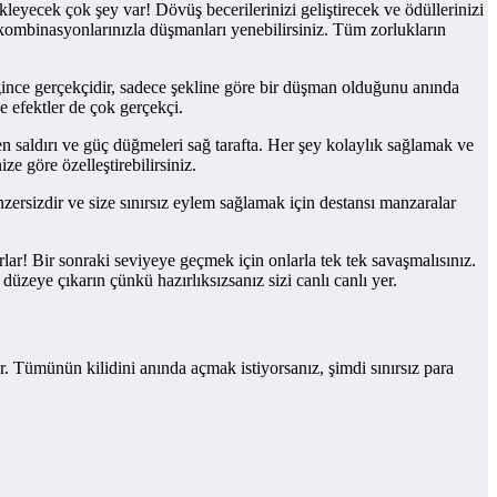
eyecek çok şey var! Dövüş becerilerinizi geliştirecek ve ödüllerinizi
lü kombinasyonlarınızla düşmanları yenebilirsiniz. Tüm zorlukların
ğince gerçekçidir, sadece şekline göre bir düşman olduğunu anında
e efektler de çok gerçekçi.
n saldırı ve güç düğmeleri sağ tarafta. Her şey kolaylık sağlamak ve
ze göre özelleştirebilirsiniz.
zersizdir ve size sınırsız eylem sağlamak için destansı manzaralar
lar! Bir sonraki seviyeye geçmek için onlarla tek tek savaşmalısınız.
 düzeye çıkarın çünkü hazırlıksızsanız sizi canlı canlı yer.
. Tümünün kilidini anında açmak istiyorsanız, şimdi sınırsız para