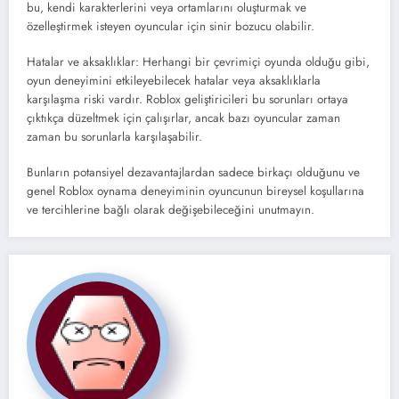
bu, kendi karakterlerini veya ortamlarını oluşturmak ve
özelleştirmek isteyen oyuncular için sinir bozucu olabilir.
Hatalar ve aksaklıklar: Herhangi bir çevrimiçi oyunda olduğu gibi,
oyun deneyimini etkileyebilecek hatalar veya aksaklıklarla
karşılaşma riski vardır. Roblox geliştiricileri bu sorunları ortaya
çıktıkça düzeltmek için çalışırlar, ancak bazı oyuncular zaman
zaman bu sorunlarla karşılaşabilir.
Bunların potansiyel dezavantajlardan sadece birkaçı olduğunu ve
genel Roblox oynama deneyiminin oyuncunun bireysel koşullarına
ve tercihlerine bağlı olarak değişebileceğini unutmayın.