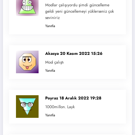
Modlar çalışıyordu şimdi güncelleme
geldi yeni güncellemeyi yüklerseniz çok
seviniriz
Yanıtla
Akasya
20 Kasım 2022 15:26
Mod çalıştı
Yanıtla
Poyraz
18 Aralık 2022 19:28
1000millon. Layk
Yanıtla