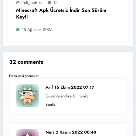
Teli_patriks
0
Minecraft Apk Ücretsiz İndir Son Sürüm
Keyfi
15 Ağustos 2025
32 comments
Yorum
Daha eski yorumlar
gezinmesi
Arif
16 Ekim 2022 07:17
Güvenle indire bilirsiniz
Yanıtla
Nuri
2 Kasım 2022 00:48