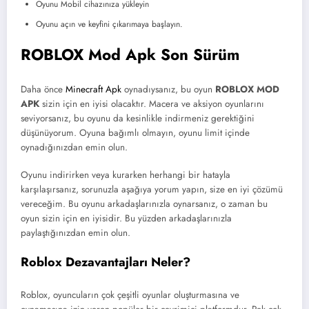
Oyunu Mobil cihazınıza yükleyin
Oyunu açın ve keyfini çıkarımaya başlayın.
ROBLOX Mod Apk Son Sürüm
Daha önce
Minecraft Apk
oynadıysanız, bu oyun
ROBLOX MOD
APK
sizin için en iyisi olacaktır. Macera ve aksiyon oyunlarını
seviyorsanız, bu oyunu da kesinlikle indirmeniz gerektiğini
düşünüyorum. Oyuna bağımlı olmayın, oyunu limit içinde
oynadığınızdan emin olun.
Oyunu indirirken veya kurarken herhangi bir hatayla
karşılaşırsanız, sorunuzla aşağıya yorum yapın, size en iyi çözümü
vereceğim. Bu oyunu arkadaşlarınızla oynarsanız, o zaman bu
oyun sizin için en iyisidir. Bu yüzden arkadaşlarınızla
paylaştığınızdan emin olun.
Roblox Dezavantajları Neler?
Roblox, oyuncuların çok çeşitli oyunlar oluşturmasına ve