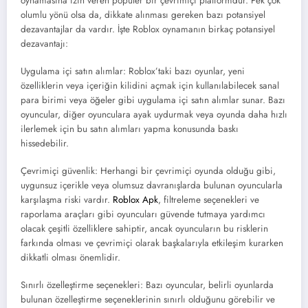
oynamasına izin veren popüler bir çevrimiçi platformdur. Pek çok
olumlu yönü olsa da, dikkate alınması gereken bazı potansiyel
dezavantajlar da vardır. İşte Roblox oynamanın birkaç potansiyel
dezavantajı:
Uygulama içi satın alımlar: Roblox’taki bazı oyunlar, yeni
özelliklerin veya içeriğin kilidini açmak için kullanılabilecek sanal
para birimi veya öğeler gibi uygulama içi satın alımlar sunar. Bazı
oyuncular, diğer oyunculara ayak uydurmak veya oyunda daha hızlı
ilerlemek için bu satın alımları yapma konusunda baskı
hissedebilir.
Çevrimiçi güvenlik: Herhangi bir çevrimiçi oyunda olduğu gibi,
uygunsuz içerikle veya olumsuz davranışlarda bulunan oyuncularla
karşılaşma riski vardır.
Roblox Apk
, filtreleme seçenekleri ve
raporlama araçları gibi oyuncuları güvende tutmaya yardımcı
olacak çeşitli özelliklere sahiptir, ancak oyuncuların bu risklerin
farkında olması ve çevrimiçi olarak başkalarıyla etkileşim kurarken
dikkatli olması önemlidir.
Sınırlı özelleştirme seçenekleri: Bazı oyuncular, belirli oyunlarda
bulunan özelleştirme seçeneklerinin sınırlı olduğunu görebilir ve