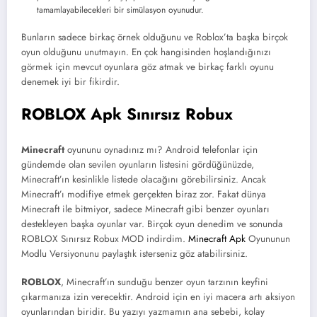
tamamlayabilecekleri bir simülasyon oyunudur.
Bunların sadece birkaç örnek olduğunu ve Roblox’ta başka birçok
oyun olduğunu unutmayın. En çok hangisinden hoşlandığınızı
görmek için mevcut oyunlara göz atmak ve birkaç farklı oyunu
denemek iyi bir fikirdir.
ROBLOX Apk Sınırsız Robux
Minecraft
oyununu oynadınız mı? Android telefonlar için
gündemde olan sevilen oyunların listesini gördüğünüzde,
Minecraft’ın kesinlikle listede olacağını görebilirsiniz. Ancak
Minecraft’ı modifiye etmek gerçekten biraz zor. Fakat dünya
Minecraft ile bitmiyor, sadece Minecraft gibi benzer oyunları
destekleyen başka oyunlar var. Birçok oyun denedim ve sonunda
ROBLOX Sınırsız Robux MOD indirdim.
Minecraft Apk
Oyununun
Modlu Versiyonunu paylaştık isterseniz göz atabilirsiniz.
ROBLOX
, Minecraft’ın sunduğu benzer oyun tarzının keyfini
çıkarmanıza izin verecektir. Android için en iyi macera artı aksiyon
oyunlarından biridir. Bu yazıyı yazmamın ana sebebi, kolay