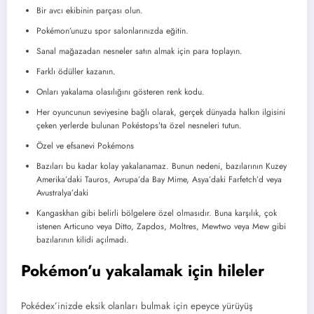
Bir avcı ekibinin parçası olun.
Pokémon’unuzu spor salonlarınızda eğitin.
Sanal mağazadan nesneler satın almak için para toplayın.
Farklı ödüller kazanın.
Onları yakalama olasılığını gösteren renk kodu.
Her oyuncunun seviyesine bağlı olarak, gerçek dünyada halkın ilgisini
çeken yerlerde bulunan Pokéstops’ta özel nesneleri tutun.
Özel ve efsanevi Pokémons
Bazıları bu kadar kolay yakalanamaz. Bunun nedeni, bazılarının Kuzey
Amerika’daki Tauros, Avrupa’da Bay Mime, Asya’daki Farfetch’d veya
Avustralya’daki
Kangaskhan gibi belirli bölgelere özel olmasıdır. Buna karşılık, çok
istenen Articuno veya Ditto, Zapdos, Moltres, Mewtwo veya Mew gibi
bazılarının kilidi açılmadı.
Pokémon’u yakalamak için hileler
Pokédex’inizde eksik olanları bulmak için epeyce yürüyüş