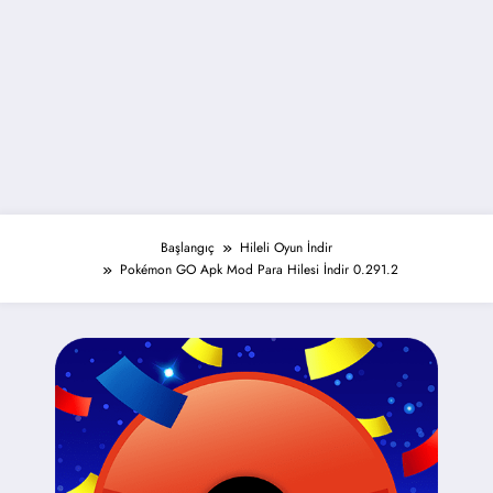
Başlangıç
Hileli Oyun İndir
Pokémon GO Apk Mod Para Hilesi İndir 0.291.2