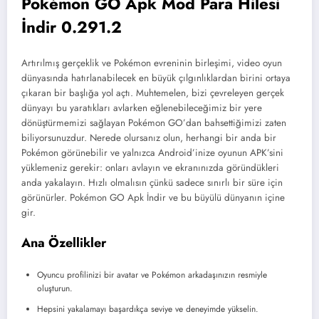
Pokémon GO Apk Mod Para Hilesi
İndir 0.291.2
Artırılmış gerçeklik ve Pokémon evreninin birleşimi, video oyun
dünyasında hatırlanabilecek en büyük çılgınlıklardan birini ortaya
çıkaran bir başlığa yol açtı. Muhtemelen, bizi çevreleyen gerçek
dünyayı bu yaratıkları avlarken eğlenebileceğimiz bir yere
dönüştürmemizi sağlayan Pokémon GO’dan bahsettiğimizi zaten
biliyorsunuzdur. Nerede olursanız olun, herhangi bir anda bir
Pokémon görünebilir ve yalnızca Android’inize oyunun APK’sini
yüklemeniz gerekir: onları avlayın ve ekranınızda göründükleri
anda yakalayın. Hızlı olmalısın çünkü sadece sınırlı bir süre için
görünürler. Pokémon GO Apk İndir ve bu büyülü dünyanın içine
gir.
Ana Özellikler
Oyuncu profilinizi bir avatar ve Pokémon arkadaşınızın resmiyle
oluşturun.
Hepsini yakalamayı başardıkça seviye ve deneyimde yükselin.