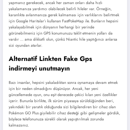
yapmanız gerekecek, ancak her zaman onları daha hızlı
yakalamanıza yardımcı olabilecek belirli hileler var. Örneğin,
karanlıkta avlanmanıza gerek kalmaması için varlıklarını belirtmek
için Google Haritalar’ı kullanan FastPokeMap ile. Bunların hepsini
yakalayabilmek için dünyanın herhangi bir yerinde
görünebilmeniz için GPS konumunuzu taklit etmenin yolları da
vardır … ama dikkatli olun, çünkü Niantic hile yaptığınızı anlarsa
sizi oyundan atarlar.
Alternatif Linkten Fake Gps
indirmeyi unutmayın
Bazı insanlar, hepsini yakaladıktan sonra oynamaya devam etmek
için bir neden olmadığını düşünüyor. Ancak, her yeni
güncellemede oyun, onu eşit derecede çekici kılan yeni özellikler
içerir. Bununla birlikte, ilk sürüm piyasaya sürüldüğünden beri,
yakındaki bir yaratık olduğunda sizi bilgilendiren bir cihaz olan
Pokémon GO Plus giyilebilir cihaz desteği gibi gelişmeler gördük,
böylece telefonunuza sürekli olarak yapıştırılmak zorunda
kalmazsınız.