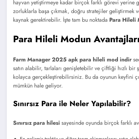
hayvan yetiştirmeye kadar birçok farklı görevi yerine ge
zorluklarla başa çıkmak, doğru stratejiler geliştirme
kaynak gerektirebilir. İşte tam bu noktada
Para Hileli
Para Hileli Modun Avantajlar
Farm Manager 2025 apk para hileli mod indir
seç
satın alabilir, tarlaları genişletebilir ve çiftliği hızl
kolayca gerçekleştirebilirsiniz. Bu da oyunun keyfini 
mümkün hale geliyor.
Sınırsız Para ile Neler Yapılabilir?
Sınırsız para hilesi
sayesinde oyunda birçok farklı ava
En gelişmiş traktör ve diğer tarım ekipmanlarını satın alabil