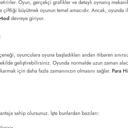
tirirler. Oyun, gerçekçi grafikler ve detaylı oynanış mekanikl
k ve çiftliği büyütmek oyunun temel amacıdır. Ancak, oyund
 Mod
devreye giriyor.
ı
eneği, oyunculara oyuna başladıkları andan itibaren sınırsı
ı bir şekilde geliştirebilirsiniz. Oyunda normalde uzun zaman al
çıkarmak için daha fazla zamanınızın olmasını sağlar.
Para Hi
ntaja sahip olursunuz. İşte bunlardan bazıları:
irsiniz.