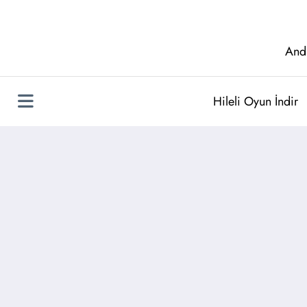
İçeriğe
atla
And
Hileli Oyun İndir