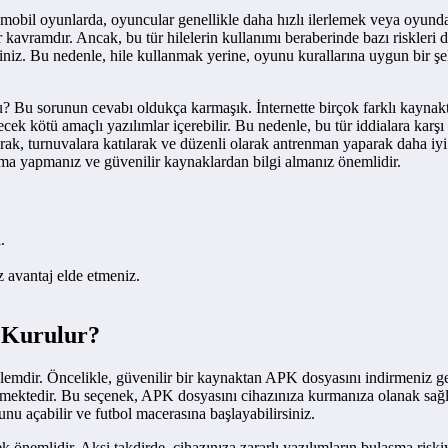
 mobil oyunlarda, oyuncular genellikle daha hızlı ilerlemek veya oyunda 
 kavramdır. Ancak, bu tür hilelerin kullanımı beraberinde bazı riskleri 
lirsiniz. Bu nedenle, hile kullanmak yerine, oyunu kurallarına uygun bir
? Bu sorunun cevabı oldukça karmaşık. İnternette birçok farklı kaynakta
ecek kötü amaçlı yazılımlar içerebilir. Bu nedenle, bu tür iddialara kar
arak, turnuvalara katılarak ve düzenli olarak antrenman yaparak daha iy
ırma yapmanız ve güvenilir kaynaklardan bilgi almanız önemlidir.
.
 avantaj elde etmeniz.
e Kurulur?
şlemdir. Öncelikle, güvenilir bir kaynaktan APK dosyasını indirmeniz 
ktedir. Bu seçenek, APK dosyasını cihazınıza kurmanıza olanak sağla
nu açabilir ve futbol macerasına başlayabilirsiniz.
önemlidir. Aksi takdirde, cihazınıza zararlı yazılımların bulaşma riskiy