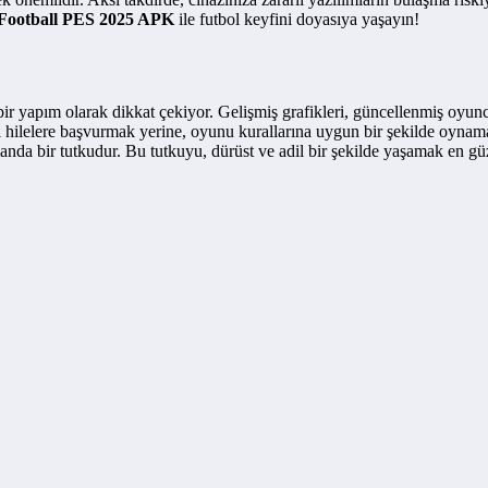
Football PES 2025 APK
ile futbol keyfini doyasıya yaşayın!
bir yapım olarak dikkat çekiyor. Gelişmiş grafikleri, güncellenmiş oyunc
 hilelere başvurmak yerine, oyunu kurallarına uygun bir şekilde oynam
nda bir tutkudur. Bu tutkuyu, dürüst ve adil bir şekilde yaşamak en güz