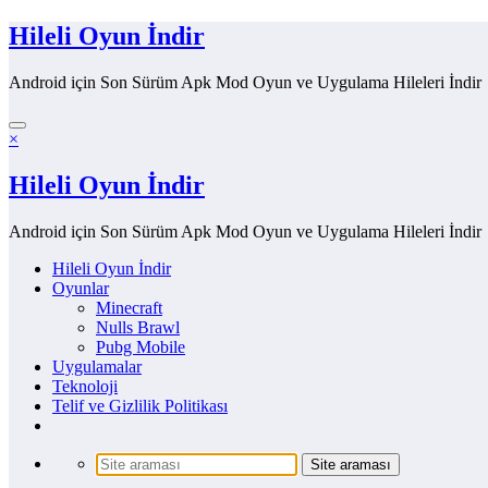
İçeriğe
Hileli Oyun İndir
atla
Android için Son Sürüm Apk Mod Oyun ve Uygulama Hileleri İndir
×
Hileli Oyun İndir
Android için Son Sürüm Apk Mod Oyun ve Uygulama Hileleri İndir
Hileli Oyun İndir
Oyunlar
Minecraft
Nulls Brawl
Pubg Mobile
Uygulamalar
Teknoloji
Telif ve Gizlilik Politikası