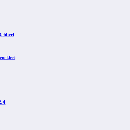
Rehberi
enekleri
2.4