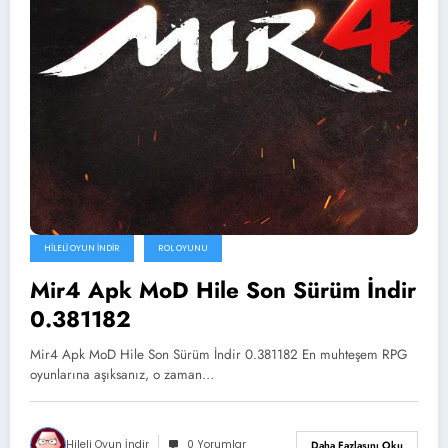
HILELI OYUN İNDIR
ROL OYUNU
Mir4 Apk MoD Hile Son Sürüm İndir
0.381182
Mir4 Apk MoD Hile Son Sürüm İndir 0.381182 En muhteşem RPG
oyunlarına aşıksanız, o zaman…
Hileli Oyun İndir
0 Yorumlar
Daha Fazlasını Oku