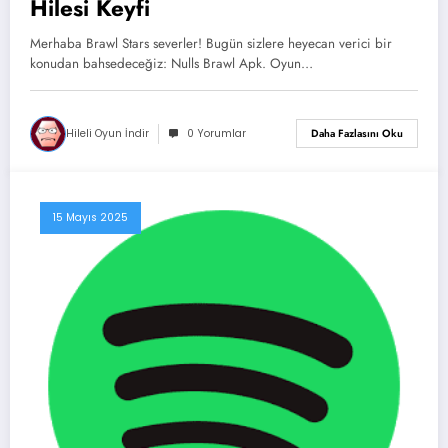
Hilesi Keyfi
Merhaba Brawl Stars severler! Bugün sizlere heyecan verici bir
konudan bahsedeceğiz: Nulls Brawl Apk. Oyun…
Hileli Oyun İndir
0 Yorumlar
Daha Fazlasını Oku
15 Mayıs 2025