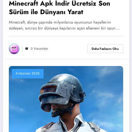
Minecraft Apk İndir Ücretsiz Son
Sürüm ile Dünyanı Yarat
Minecraft, dünya çapında milyonlarca oyuncunun hayallerini
süsleyen, sınırsız bir dünyaya kapılarını açan efsanevi bir oyun.…
0 Yorumlar
Daha Fazlasını Oku
4 Haziran 2025