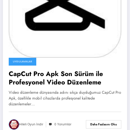
UYGULAMALAR
CapCut Pro Apk Son Sürüm ile
Profesyonel Video Düzenleme
Video düzenleme dünyasında adını sıkça duyduğumuz CapCut Pro
Apk, özellikle mobil cihazlarda profesyonel kalitede
düzenlemeler…
Hileli Oyun İndir
0 Yorumlar
Daha Fazlasını Oku