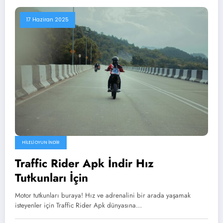
17 Haziran 2025
HILELI OYUN İNDIR
Traffic Rider Apk İndir Hız
Tutkunları İçin
Motor tutkunları buraya! Hız ve adrenalini bir arada yaşamak
isteyenler için Traffic Rider Apk dünyasına…