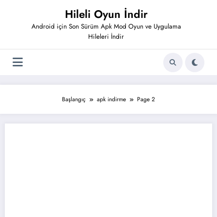
İçeriğe
Hileli Oyun İndir
atla
Android için Son Sürüm Apk Mod Oyun ve Uygulama
Hileleri İndir
Başlangıç
apk indirme
Page 2