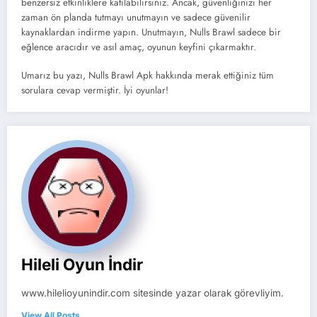
benzersiz etkinliklere katılabilirsiniz. Ancak, güvenliğinizi her
zaman ön planda tutmayı unutmayın ve sadece güvenilir
kaynaklardan indirme yapın. Unutmayın, Nulls Brawl sadece bir
eğlence aracıdır ve asıl amaç, oyunun keyfini çıkarmaktır.
Umarız bu yazı, Nulls Brawl Apk hakkında merak ettiğiniz tüm
sorulara cevap vermiştir. İyi oyunlar!
Hileli Oyun İndir
www.hilelioyunindir.com sitesinde yazar olarak görevliyim.
View All Posts