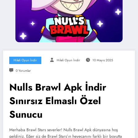
Hileli Oyun İndir
Hileli Oyun İndir
10 Mayıs 2025
0 Yorumlar
Nulls Brawl Apk İndir
Sınırsız Elmaslı Özel
Sunucu
Merhaba Brawl Stars severler! Nulls Brawl Apk dünyasına hoş
geldiniz. Eğer siz de Brawl Stars’ın heyecanını farklı bir boyutta