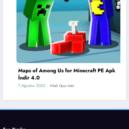
Maps of Among Us for Minecraft PE Apk
İndir 4.0
7 Ağustos 2023
Hileli Oyun İndir