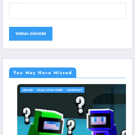
You May Have Missed
ARCADE
HILELI OYUN İNDIR
MINECRAFT