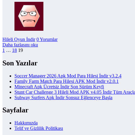
Hileli Oyun İndir
0 Yorumlar
Daha fazlasını oku
Yazı
1
…
18
19
sayfalaması
Son Yazılar
Soccer Manager 2026 Apk Mod Para Hilesi İndir v3.2.4
Family Farm Match Para Hilesi APK Mod İndir v2.0.1
Minecraft Apk Ücretsiz İndir Son Sürüm Keyfi
Stunt Car Challenge 3 Hileli Mod APK v4.05 İndir Tüm Araçl
Subway Surfers Apk İndir Sonsuz Eğlenceye Başla
Sayfalar
Hakkımızda
Telif ve Gizlilik Politikası