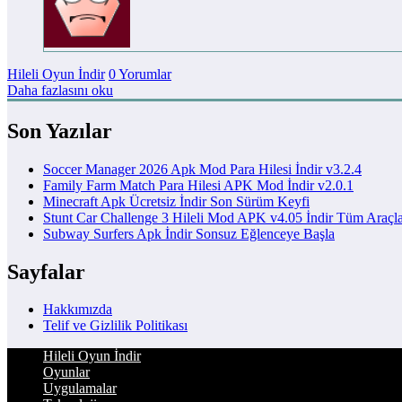
Hileli Oyun İndir
0 Yorumlar
Daha fazlasını oku
Son Yazılar
Soccer Manager 2026 Apk Mod Para Hilesi İndir v3.2.4
Family Farm Match Para Hilesi APK Mod İndir v2.0.1
Minecraft Apk Ücretsiz İndir Son Sürüm Keyfi
Stunt Car Challenge 3 Hileli Mod APK v4.05 İndir Tüm Araçl
Subway Surfers Apk İndir Sonsuz Eğlenceye Başla
Sayfalar
Hakkımızda
Telif ve Gizlilik Politikası
Hileli Oyun İndir
Oyunlar
Uygulamalar