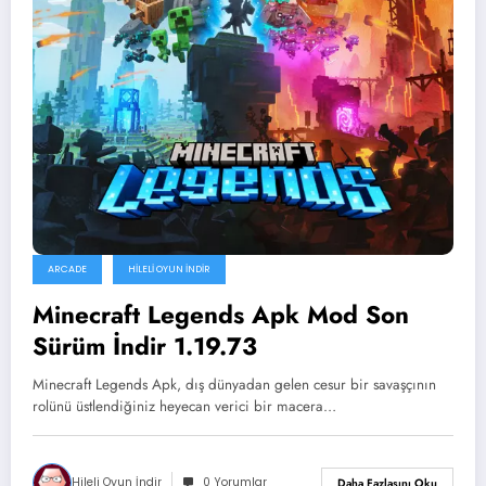
ARCADE
HILELI OYUN İNDIR
Minecraft Legends Apk Mod Son
Sürüm İndir 1.19.73
Minecraft Legends Apk, dış dünyadan gelen cesur bir savaşçının
rolünü üstlendiğiniz heyecan verici bir macera…
Hileli Oyun İndir
0 Yorumlar
Daha Fazlasını Oku