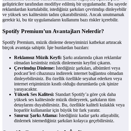
geliştiriciler tarafından modifiye edilmiş bir uygulamadır. Bu sayede
reklamlardan kurtulabilir, istediğiniz şarkıları çevrimdışı dinleyebilir
ve yüksek ses kalitesinin tadını çıkarabilirsiniz. Ancak unutmamak
gerekir ki, bu tür uygulamaların kullanımı bazı riskler içerebilir.
Spotify Premium’un Avantajları Nelerdir?
Spotify Premium, müzik dinleme deneyiminizi katbekat artıracak
birçok avantaja sahiptir. İşte bunlardan bazıları:
Reklamsız Müzik Keyfi:
Şarkı aralarında çıkan reklamlar
olmadan kesintisiz müzik dinlemenin keyfini çıkarın.
Çevrimdışı Dinleme:
İstediğiniz şarkıları, albümleri veya
podcast’leri cihazınıza indirerek internet bağlantısı olmadan
dinleyebilirsiniz. Bu özellik özellikle seyahat ederken veya
internet erişiminizin kısıtlı olduğu durumlarda çok işinize
yarayacaktır.
Yüksek Ses Kalitesi:
Standart Spotify’a göre çok daha
yüksek ses kalitesinde müzik dinleyerek, şarkıların tüm
detaylarını duyabilirsiniz. Bu, özellikle kaliteli kulaklık veya
hoparlör kullananlar için büyük bir fark yaratır.
Sınırsız Şarkı Atlama:
İstediğiniz kadar şarkı atlayabilir,
dinlemek istemediğiniz şarkıları kolayca geçebilirsiniz.