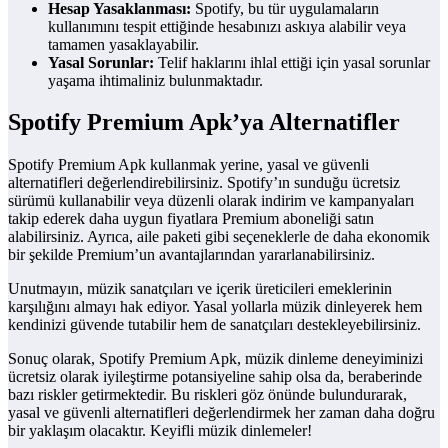
Hesap Yasaklanması:
Spotify, bu tür uygulamaların
kullanımını tespit ettiğinde hesabınızı askıya alabilir veya
tamamen yasaklayabilir.
Yasal Sorunlar:
Telif haklarını ihlal ettiği için yasal sorunlar
yaşama ihtimaliniz bulunmaktadır.
Spotify Premium Apk’ya Alternatifler
Spotify Premium Apk kullanmak yerine, yasal ve güvenli
alternatifleri değerlendirebilirsiniz. Spotify’ın sunduğu ücretsiz
sürümü kullanabilir veya düzenli olarak indirim ve kampanyaları
takip ederek daha uygun fiyatlara Premium aboneliği satın
alabilirsiniz. Ayrıca, aile paketi gibi seçeneklerle de daha ekonomik
bir şekilde Premium’un avantajlarından yararlanabilirsiniz.
Unutmayın, müzik sanatçıları ve içerik üreticileri emeklerinin
karşılığını almayı hak ediyor. Yasal yollarla müzik dinleyerek hem
kendinizi güvende tutabilir hem de sanatçıları destekleyebilirsiniz.
Sonuç olarak, Spotify Premium Apk, müzik dinleme deneyiminizi
ücretsiz olarak iyileştirme potansiyeline sahip olsa da, beraberinde
bazı riskler getirmektedir. Bu riskleri göz önünde bulundurarak,
yasal ve güvenli alternatifleri değerlendirmek her zaman daha doğru
bir yaklaşım olacaktır. Keyifli müzik dinlemeler!