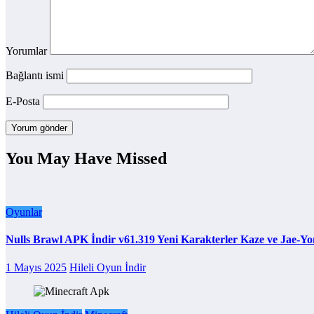
Yorumlar
Bağlantı ismi
E-Posta
You May Have Missed
Oyunlar
Nulls Brawl APK İndir v61.319 Yeni Karakterler Kaze ve Jae-Y
1 Mayıs 2025
Hileli Oyun İndir