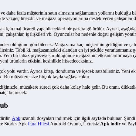
ve daha fazla müşterinin satın almasını sağlamanın yollarını bulduğu
ri de vazgeçilmezdir ve mağaza operasyonlarına destek veren çalışanlar da
için mal ticareti yapabilecekleri bir pazara götürülür. Ayrıca, aşağıdak
çalışanlar, iş ilişkileri vb. Oyuncular bu nedenle doğru gelişim yönün
neler olduğunu görebilecek. Mağazama kaç müşterinin geldiğini ve çalış
ilirsiniz. Tabii ki, mağazanızdaki alandan en iyi şekilde yararlanmanız 
r. Yeni bir cihaz piyasaya sürüldüğünde mağazanın etkisini arttırmaya çal
yeni ürünlerin etkisini kesinlikle hissedeceksiniz.
çok yolu vardır. Ayrıca kitap, dondurma ve içecek satabilirsiniz. Yeni e
k. Bu müzakere size birçok fayda sağlayacaktır.
bildiğinizde, müzakere süreci çok daha kolay hale gelir. Bu oranı, dikkat
matçı belirecek.
lub
irilir.
Apk
uzantılı dosyaları indirmek için ilgili sayfada bulunan Şimd
ce Stories Apk
Para Hilesi
Android Oyunu, Ücretsiz
Apk indir
ve Payl