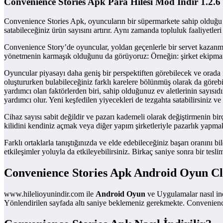
Convenience Stories Apk Para Hilesi Mod İndir 1.2.6
Convenience Stories Apk, oyuncuların bir süpermarkete sahip olduğu 
satabileceğiniz ürün sayısını artırır. Aynı zamanda topluluk faaliyetle
Convenience Story’de oyuncular, yoldan geçenlerle bir servet kazanmak 
yönetmenin karmaşık olduğunu da görüyoruz: Örneğin: şirket ekipmanı, 
Oyuncular piyasayı daha geniş bir perspektiften görebilecek ve orada 
oluştururken bulabileceğiniz farklı karelere bölünmüş olarak da göreb
yardımcı olan faktörlerden biri, sahip olduğunuz ev aletlerinin sayısıdı
yardımcı olur. Yeni keşfedilen yiyecekleri de tezgahta satabilirsiniz ve 
Cihaz sayısı sabit değildir ve pazarı kademeli olarak değiştirmenin bir
kilidini kendiniz açmak veya diğer yapım şirketleriyle pazarlık yapma
Farklı ortaklarla tanıştığınızda ve elde edebileceğiniz başarı oranını 
etkileşimler yoluyla da etkileyebilirsiniz. Birkaç saniye sonra bir tesli
Convenience Stories Apk Android Oyun C
www.hilelioyunindir.com ile
Android Oyun
ve Uygulamalar nasıl ind
Yönlendirilen sayfada altı saniye beklemeniz gerekmekte. Convenien