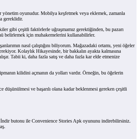
 bir yönetim oyunudur. Mobilya keşfetmek veya eklemek, zamanla
 gereklidir.
iler gibi çeşitli faktörlerle uğraşmamız gerektiğinden, bu pazarı
ü belirlemek için muhakemelerini kullanabilirler.
anlarımın nasıl çalıştığını biliyorum. Mağazadaki ortamı, yeni öğeler
gerekiyor. Kolaylık Hikayesinde, bir bakkalın ayakta kalmasına
ışır. Tabii ki, daha fazla satış ve daha fazla kar elde etmenize
kipmanın kilidini açmanın da yolları vardır. Örneğin, bu öğelerin
lice düşünülmesi ve başarılı olana kadar beklenmesi gereken çeşitli
i İndir butonu ile Convenience Stories Apk oyununu indirebilirsiniz.
aş.